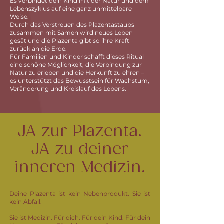
Es verbindet dein Kind mit der Natur und dem
Lebenszyklus auf eine ganz unmittelbare
Weise.
Durch das Verstreuen des Plazentastaubs
zusammen mit Samen wird neues Leben
gesät und die Plazenta gibt so ihre Kraft
zurück an die Erde.
Für Familien und Kinder schafft dieses Ritual
eine schöne Möglichkeit, die Verbindung zur
Natur zu erleben und die Herkunft zu ehren –
es unterstützt das Bewusstsein für Wachstum,
Veränderung und Kreislauf des Lebens.
JA zur Plazenta.
JA zu deiner
inneren Medizin.
Deine Plazenta ist kein Nebenprodukt. Sie ist
kein Abfall.
Sie ist Medizin. Für dich. Für dein Kind. Für dein