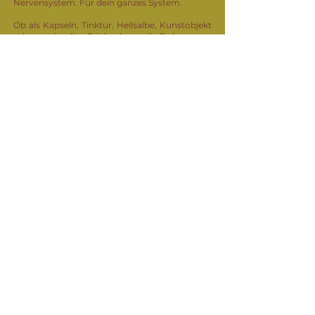
Nervensystem. Für dein ganzes System.
Ob als Kapseln, Tinktur, Heilsalbe, Kunstobjekt
oder zur rituellen Rückgabe an die Erde –
es geht um Würdigung. Um Integration. Um
Erinnerung.
Sag JA zu deinem Körper.
Sag JA zu deiner Geburt.
Sag JA zu deiner Plazenta.