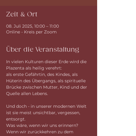
Zeit & Ort
08. Juli 2025, 10:00 – 11:00
Online - Kreis per Zoom
Über die Veranstaltung
In vielen Kulturen dieser Erde wird die 
Plazenta als heilig verehrt:
als erste Gefährtin, des Kindes, als 
Hüterin des Übergangs, als spirituelle 
Brücke zwischen Mutter, Kind und der 
Quelle allen Lebens.
Und doch - in unserer modernen Welt 
ist sie meist unsichtbar, vergessen, 
entsorgt.
Was wäre, wenn wir uns erinnern? 
Wenn wir zurückkehren zu dem 