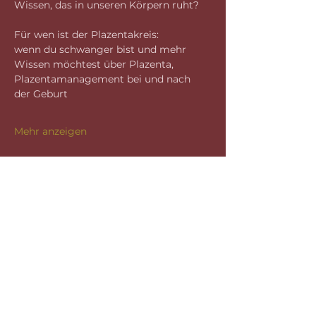
Wissen, das in unseren Körpern ruht?
Für wen ist der Plazentakreis:
wenn du schwanger bist und mehr 
Wissen möchtest über Plazenta, 
Plazentamanagement bei und nach 
der Geburt
Mehr anzeigen
Diese Veranstaltung teilen
Datenschutz