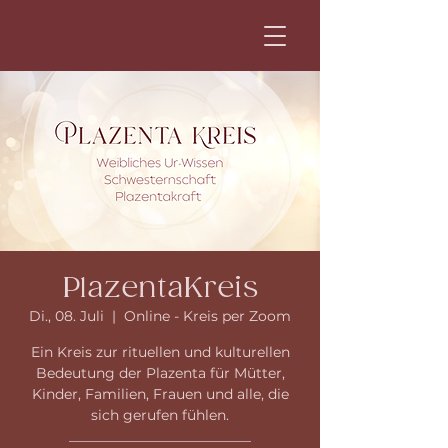
PlazentaKreis
Di., 08. Juli
  |  
Online - Kreis per Zoom
Ein Kreis zur rituellen und kulturellen
Bedeutung der Plazenta für Mütter,
Kinder, Familien, Frauen und alle, die
sich gerufen fühlen.
__________________________